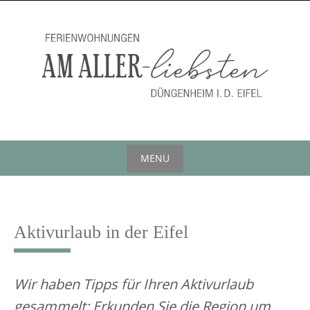
Skip
to
content
MENU
Skip
to
content
Aktivurlaub in der Eifel
Wir haben Tipps für Ihren Aktivurlaub
gesammelt: Erkunden Sie die Region um