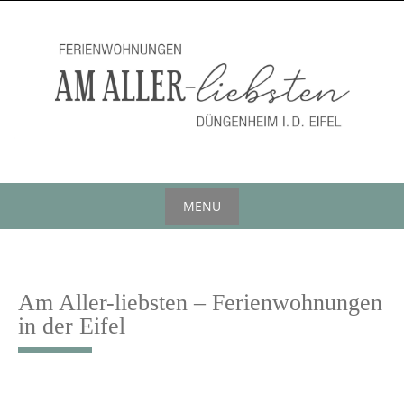
Skip
to
content
MENU
Skip
to
content
Am Aller-liebsten – Ferienwohnungen
in der Eifel